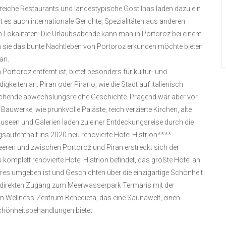
eiche Restaurants und landestypische Gostilnas laden dazu ein
t es auch internationale Gerichte, Spezialitäten aus anderen
 Lokalitäten. Die Urlaubsabende kann man in Portoroz bei einem
 sie das bunte Nachtleben von Portoroz erkunden möchte bieten
an.
 Portoroz entfernt ist, bietet besonders für kultur- und
keiten an. Piran oder Pirano, wie die Stadt auf italienisch
kreichende abwechslungsreiche Geschichte. Prägend war aber vor
Bauwerke, wie prunkvolle Paläste, reich verzierte Kirchen, alte
useen und Galerien laden zu einer Entdeckungsreise durch die
gsaufenthalt ins 2020 neu renovierte Hotel Histrion****.
ren und zwischen Portorož und Piran erstreckt sich der
 komplett renovierte Hotel Histrion befindet, das größte Hotel an
es umgeben ist und Geschichten über die einzigartige Schönheit
Sie direkten Zugang zum Meerwasserpark Termaris mit der
 Wellness-Zentrum Benedicta, das eine Saunawelt, einen
hönheitsbehandlungen bietet.