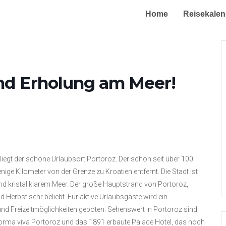
Home
Reisekalen
und Erholung am Meer!
iegt der schöne Urlaubsort Portoroz. Der schon seit über 100
enige Kilometer von der Grenze zu Kroatien entfernt. Die Stadt ist
d kristallklarem Meer. Der große Hauptstrand von Portoroz,
erbst sehr beliebt. Für aktive Urlaubsgäste wird ein
d Freizeitmöglichkeiten geboten. Sehenswert in Portoroz sind
 Forma viva Portoroz und das 1891 erbaute Palace Hotel, das noch