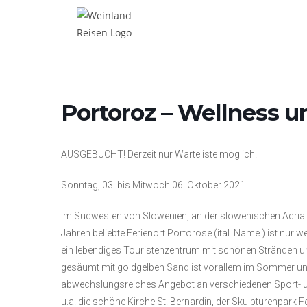
Portoroz – Wellness 
AUSGEBUCHT! Derzeit nur Warteliste möglich!
Sonntag, 03. bis Mitwoch 06. Oktober 2021
Im Südwesten von Slowenien, an der slowenischen Adria l
Jahren beliebte Ferienort Portorose (ital. Name ) ist nur w
ein lebendiges Touristenzentrum mit schönen Stränden un
gesäumt mit goldgelben Sand ist vorallem im Sommer und H
abwechslungsreiches Angebot an verschiedenen Sport- un
u.a. die schöne Kirche St. Bernardin, der Skulpturenpark