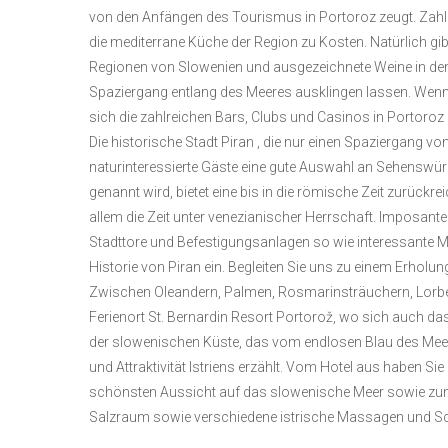
von den Anfängen des Tourismus in Portoroz zeugt. Zahlr
die mediterrane Küche der Region zu Kosten. Natürlich gib
Regionen von Slowenien und ausgezeichnete Weine in den
Spaziergang entlang des Meeres ausklingen lassen. Wenn
sich die zahlreichen Bars, Clubs und Casinos in Portoroz 
Die historische Stadt Piran , die nur einen Spaziergang von
naturinteressierte Gäste eine gute Auswahl an Sehenswürdig
genannt wird, bietet eine bis in die römische Zeit zurüc
allem die Zeit unter venezianischer Herrschaft. Imposante 
Stadttore und Befestigungsanlagen so wie interessante M
Historie von Piran ein. Begleiten Sie uns zu einem Erholun
Zwischen Oleandern, Palmen, Rosmarinsträuchern, Lorbee
Ferienort St. Bernardin Resort Portorož, wo sich auch das
der slowenischen Küste, das vom endlosen Blau des Meer
und Attraktivität Istriens erzählt. Vom Hotel aus haben 
schönsten Aussicht auf das slowenische Meer sowie zum
Salzraum sowie verschiedene istrische Massagen und Sc